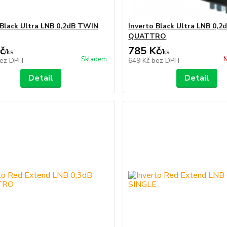
 Black Ultra LNB 0,2dB TWIN
Inverto Black Ultra LNB 0,2
QUATTRO
č
785 Kč
/
ks
/
ks
Skladem
N
ez DPH
649 Kč
bez DPH
Detail
Detail