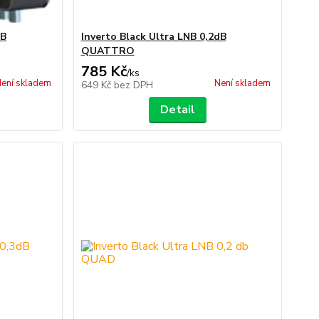
dB
Inverto Black Ultra LNB 0,2dB
QUATTRO
785 Kč
/
ks
ení skladem
Není skladem
649 Kč
bez DPH
Detail