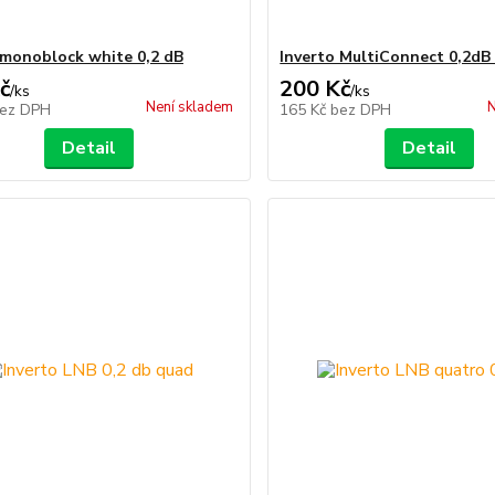
 monoblock white 0,2 dB
Inverto MultiConnect 0,2dB
č
200 Kč
/
ks
/
ks
Není skladem
N
ez DPH
165 Kč
bez DPH
Detail
Detail