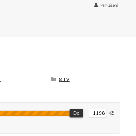
Přihlášení
V
8 TV
Do
Kč