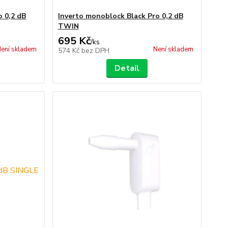
o 0,2 dB
Inverto monoblock Black Pro 0,2 dB
TWIN
695 Kč
/
ks
ení skladem
Není skladem
574 Kč
bez DPH
Detail