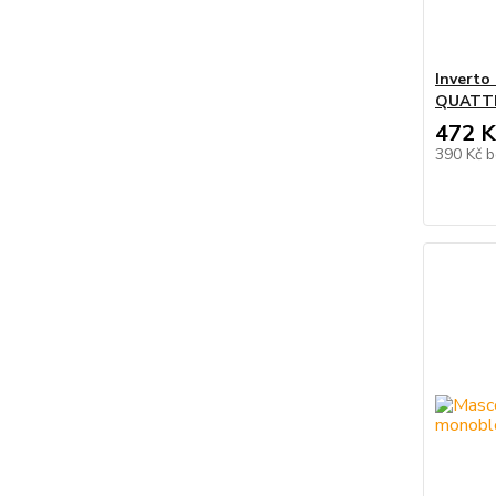
Inverto
QUATT
472 K
390 Kč
b