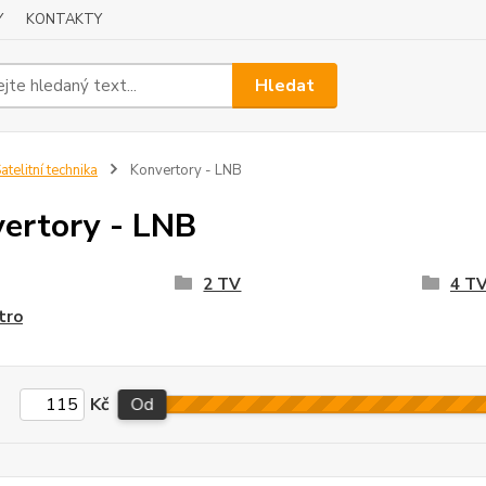
Y
KONTAKTY
Hledat
atelitní technika
Konvertory - LNB
ertory - LNB
2 TV
4 T
tro
Kč
Od