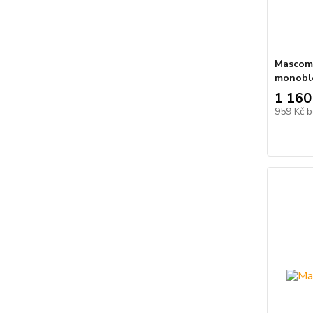
Mascom
monobl
1 160
959 Kč
b