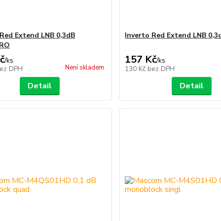
 Red Extend LNB 0,3dB
Inverto Red Extend LNB 0,3
RO
č
157 Kč
/
ks
/
ks
Není skladem
ez DPH
130 Kč
bez DPH
Detail
Detail