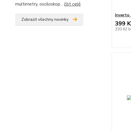
multimetry, osciloskop...
číst celé
Inverto
Zobrazit všechny novinky
399 K
330 Kč
b