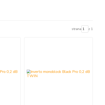
strana
z 1