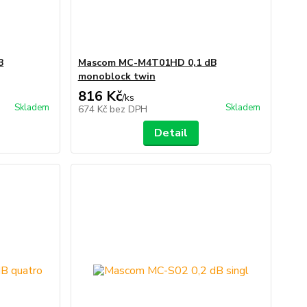
B
Mascom MC-M4T01HD 0,1 dB
monoblock twin
816 Kč
/
ks
Skladem
Skladem
674 Kč
bez DPH
Detail