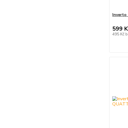
Inverto
599 K
495 Kč
b