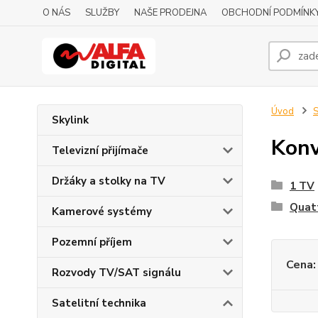
O NÁS
SLUŽBY
NAŠE PRODEJNA
OBCHODNÍ PODMÍNK
Úvod
S
Skylink
Konv
Televizní přijímače
Držáky a stolky na TV
1 TV
Quat
Kamerové systémy
Pozemní příjem
Cena:
Rozvody TV/SAT signálu
Satelitní technika