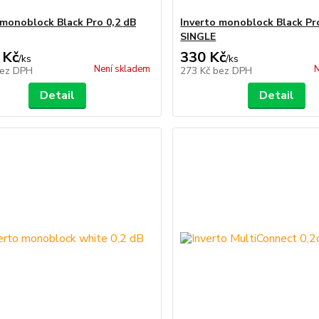
 monoblock Black Pro 0,2 dB
Inverto monoblock Black Pr
SINGLE
 Kč
330 Kč
/
ks
/
ks
Není skladem
N
ez DPH
273 Kč
bez DPH
Detail
Detail