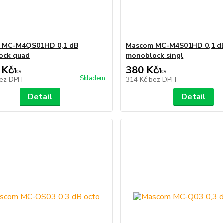
 MC-M4QS01HD 0,1 dB
Mascom MC-M4S01HD 0,1 d
ock quad
monoblock singl
 Kč
380 Kč
/
ks
/
ks
Skladem
ez DPH
314 Kč
bez DPH
Detail
Detail