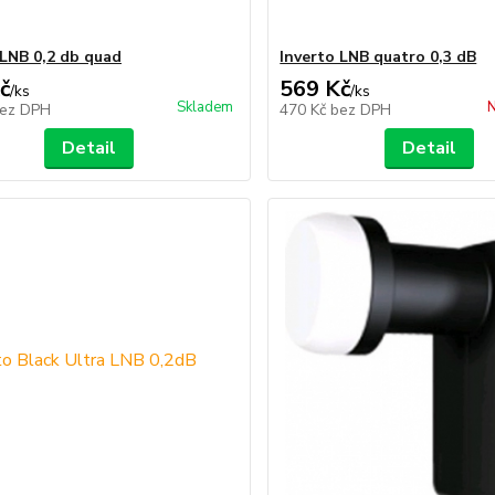
 LNB 0,2 db quad
Inverto LNB quatro 0,3 dB
č
569 Kč
/
ks
/
ks
Skladem
N
ez DPH
470 Kč
bez DPH
Detail
Detail