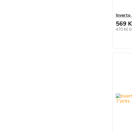
Inverto
569 K
470 Kč
b