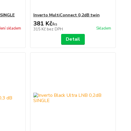
 SINGLE
Inverto MultiConnect 0,2dB twin
381 Kč
/
ks
ení skladem
Skladem
315 Kč
bez DPH
Detail