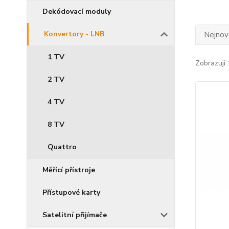
Dekódovací moduly
Konvertory - LNB
Nejnově
1 TV
Zobrazuji 
2 TV
4 TV
8 TV
Quattro
Měřící přístroje
Přístupové karty
Satelitní přijímače