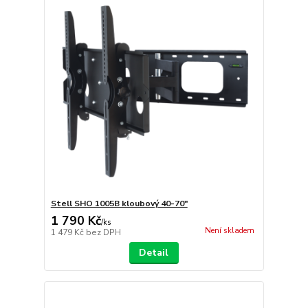
Stell SHO 1005B kloubový 40-70"
1 790 Kč
/
ks
Není skladem
1 479 Kč
bez DPH
Detail