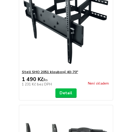
Stell SHO 2051 kloubový 40-70"
1 490 Kč
/
ks
Není skladem
1 231 Kč
bez DPH
Detail