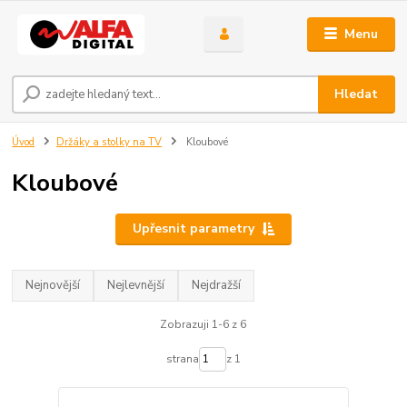
Menu
Hledat
Úvod
Držáky a stolky na TV
Kloubové
Kloubové
Upřesnit parametry
Nejnovější
Nejlevnější
Nejdražší
Zobrazuji 1-6 z 6
strana
z 1