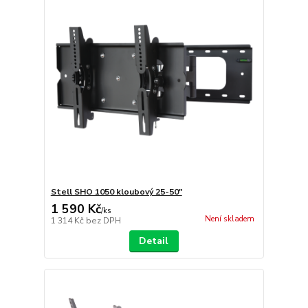
Stell SHO 1050 kloubový 25-50"
1 590 Kč
/
ks
Není skladem
1 314 Kč
bez DPH
Detail