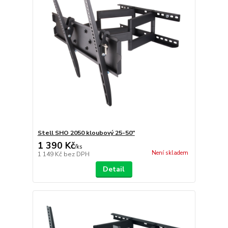
Stell SHO 2050 kloubový 25-50"
1 390 Kč
/
ks
Není skladem
1 149 Kč
bez DPH
Detail