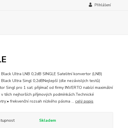
Přihlášení
LE
o Black Ultra LNB 0,2dB SINGLE Satelitní konvertor (LNB)
 Black Ultra Singl 0,2dBNejlepší (dle nezávislých testů)
tor Singl pro 1 sat. přijímač od firmy INVERTO nabízí maximální
i v těch nejhorších příjmových podmínkách.Technické
try:• frekvenční rozsah nízkého pásma ...
celý popis
tupnost
Skladem