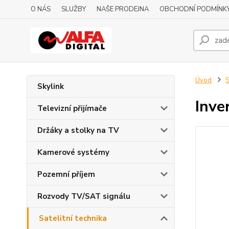
O NÁS
SLUŽBY
NAŠE PRODEJNA
OBCHODNÍ PODMÍNK
Úvod
S
Skylink
Inve
Televizní přijímače
Držáky a stolky na TV
Kamerové systémy
Pozemní příjem
Rozvody TV/SAT signálu
Satelitní technika