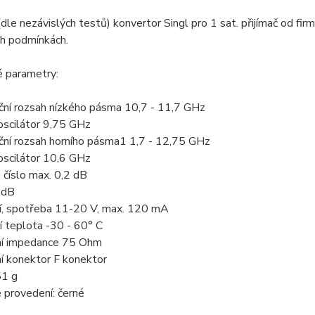
(dle nezávislých testů) konvertor Singl pro 1 sat. přijímač od fi
ch podmínkách.
é parametry:
ční rozsah nízkého pásma 10,7 - 11,7 GHz
 oscilátor 9,75 GHz
ční rozsah horního pásma1 1,7 - 12,75 GHz
 oscilátor 10,6 GHz
číslo max. 0,2 dB
 dB
ní, spotřeba 11-20 V, max. 120 mA
í teplota -30 - 60° C
ní impedance 75 Ohm
í konektor F konektor
51 g
 provedení: černé