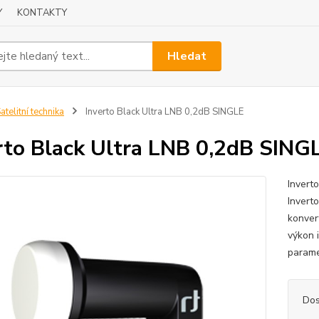
Y
KONTAKTY
Hledat
atelitní technika
Inverto Black Ultra LNB 0,2dB SINGLE
rto Black Ultra LNB 0,2dB SING
Invert
Inverto
konver
výkon 
parame
Dos