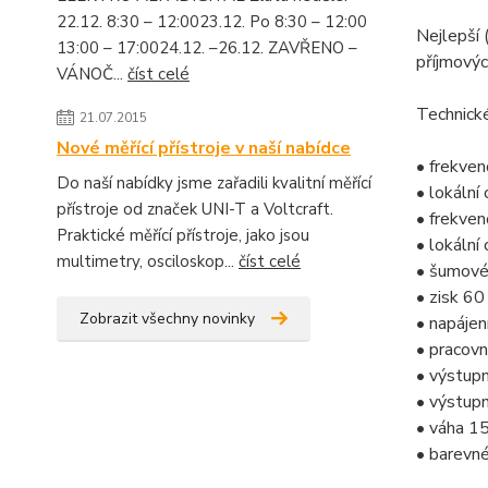
22.12. 8:30 – 12:0023.12. Po 8:30 – 12:00
Nejlepší 
13:00 – 17:0024.12. –26.12. ZAVŘENO –
příjmový
VÁNOČ...
číst celé
Technick
21.07.2015
Nové měřící přístroje v naší nabídce
• frekven
Do naší nabídky jsme zařadili kvalitní měřící
• lokální
přístroje od značek UNI-T a Voltcraft.
• frekven
Praktické měřící přístroje, jako jsou
• lokální
multimetry, osciloskop...
číst celé
• šumové 
• zisk 60
Zobrazit všechny novinky
• napáje
• pracovn
• výstup
• výstupn
• váha 1
• barevné