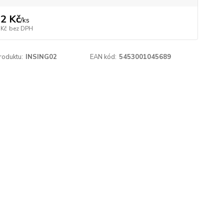
2 Kč
/
ks
 Kč
bez DPH
roduktu:
INSING02
EAN kód:
5453001045689