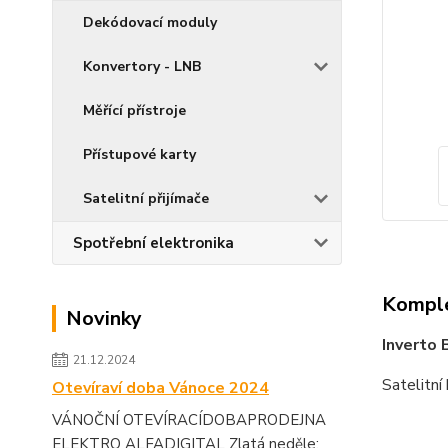
Dekódovací moduly
Konvertory - LNB
Měřící přístroje
Přístupové karty
Satelitní přijímače
Spotřební elektronika
Komple
Novinky
Inverto 
21.12.2024
Satelitní
Otevíraví doba Vánoce 2024
VÁNOČNÍ OTEVÍRACÍDOBAPRODEJNA
ELEKTRO ALFADIGITAL Zlatá neděle: