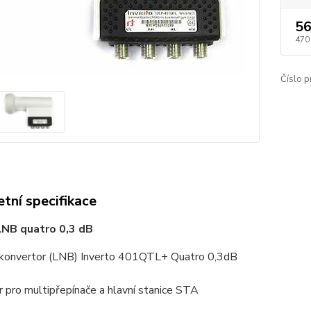
56
470
Číslo p
tní specifikace
LNB quatro 0,3 dB
í konvertor (LNB) Inverto 401QTL+ Quatro 0,3dB
 pro multipřepínače a hlavní stanice STA