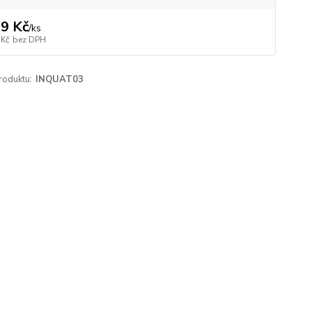
9 Kč
/
ks
 Kč
bez DPH
roduktu:
INQUAT03