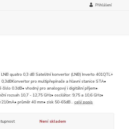
Přihlášení
o LNB quatro 0,3 dB Satelitní konvertor (LNB) Inverto 401QTL+
 0,3dBKonvertor pro multipřepínače a hlavní stanice STA•
 číslo 0.3dB• vhodný pro analogový i digitální příjem•
nční rozsah 10,7 - 12,75 GHz• oscilátor: 9,75 a 10,6 GHz•
<210mA• průměr 40 mm• zisk 50-65dB...
celý popis
tupnost
Není skladem