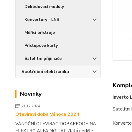
Dekódovací moduly
Konvertory - LNB
Měřící přístroje
Přístupové karty
Satelitní přijímače
Spotřební elektronika
Komple
Novinky
Inverto 
21.12.2024
Satelitn
Otevíraví doba Vánoce 2024
Konvertor
VÁNOČNÍ OTEVÍRACÍDOBAPRODEJNA
ELEKTRO ALFADIGITAL Zlatá neděle: