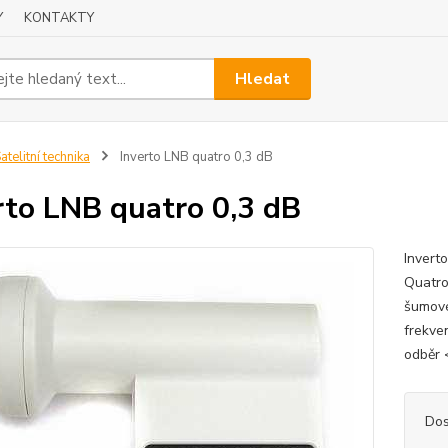
Y
KONTAKTY
Hledat
atelitní technika
Inverto LNB quatro 0,3 dB
rto LNB quatro 0,3 dB
Invert
Quatro
šumové
frekve
odběr 
Dos