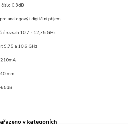
 číslo 0.3dB
pro analogový i digitální příjem
ční rozsah 10,7 - 12,75 GHz
or: 9,75 a 10,6 GHz
 <210mA
r 40 mm
0-65dB
zařazeno v kategoriích