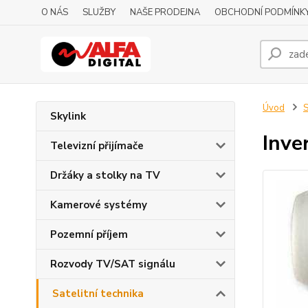
O NÁS
SLUŽBY
NAŠE PRODEJNA
OBCHODNÍ PODMÍNK
Úvod
S
Skylink
Inve
Televizní přijímače
Držáky a stolky na TV
Kamerové systémy
Pozemní příjem
Rozvody TV/SAT signálu
Satelitní technika