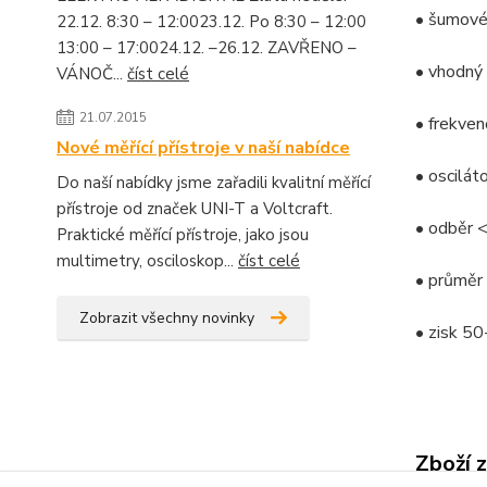
• šumové
22.12. 8:30 – 12:0023.12. Po 8:30 – 12:00
13:00 – 17:0024.12. –26.12. ZAVŘENO –
• vhodný 
VÁNOČ...
číst celé
21.07.2015
• frekven
Nové měřící přístroje v naší nabídce
• oscilát
Do naší nabídky jsme zařadili kvalitní měřící
přístroje od značek UNI-T a Voltcraft.
• odběr
Praktické měřící přístroje, jako jsou
multimetry, osciloskop...
číst celé
• průmě
Zobrazit všechny novinky
• zisk 5
Zboží 