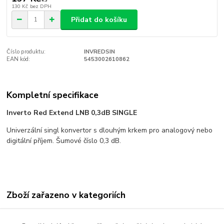
130 Kč
bez DPH
Přidat do košíku
Číslo produktu:
INVREDSIN
EAN kód:
5453002610862
Kompletní specifikace
Inverto Red Extend LNB 0,3dB SINGLE
Univerzální singl konvertor s dlouhým krkem pro analogový nebo
digitální příjem. Šumové číslo 0,3 dB.
Zboží zařazeno v kategoriích
Satelitní technika