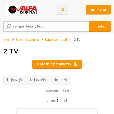
Menu
Hledat
Úvod
Satelitní technika
Konvertory - LNB
2 TV
2 TV
Upřesnit parametry
Nejnovější
Nejlevnější
Nejdražší
Zobrazuji 1-6 z 6
strana
z 1