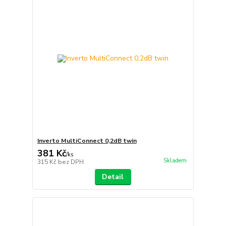
Inverto MultiConnect 0,2dB twin
381 Kč
/
ks
Skladem
315 Kč
bez DPH
Detail