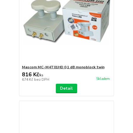
Mascom MC-M4T01HD 0,1 dB monoblock twin
816 Kč
/
ks
Skladem
674 Kč
bez DPH
Detail