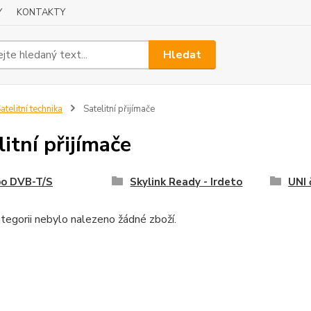
Y
KONTAKTY
Hledat
atelitní technika
Satelitní přijímače
litní přijímače
o DVB-T/S
Skylink Ready - Irdeto
UNI 
tegorii nebylo nalezeno žádné zboží.