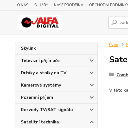
O NÁS
SLUŽBY
NAŠE PRODEJNA
OBCHODNÍ PODMÍNK
Úvod
S
Skylink
Sate
Televizní přijímače
Držáky a stolky na TV
Comb
Kamerové systémy
V této ka
Pozemní příjem
Rozvody TV/SAT signálu
Satelitní technika