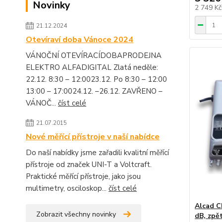
Novinky
2 749 K
21.12.2024
Otevíraví doba Vánoce 2024
VÁNOČNÍ OTEVÍRACÍDOBAPRODEJNA
ELEKTRO ALFADIGITAL Zlatá neděle:
22.12. 8:30 – 12:0023.12. Po 8:30 – 12:00
13:00 – 17:0024.12. –26.12. ZAVŘENO –
VÁNOČ...
číst celé
21.07.2015
Nové měřící přístroje v naší nabídce
Do naší nabídky jsme zařadili kvalitní měřící
přístroje od značek UNI-T a Voltcraft.
Praktické měřící přístroje, jako jsou
multimetry, osciloskop...
číst celé
Alcad C
Zobrazit všechny novinky
dB, zpě