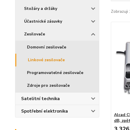
Stožáry a držáky
Zobrazuji 
Účastnické zásuvky
Zesilovače
Domovní zesilovače
Linkové zesilovače
Programovatelné zesilovače
Zdroje pro zesilovače
Satelitní technika
Spotřební elektronika
Alcad C
dB, zpě
3 326