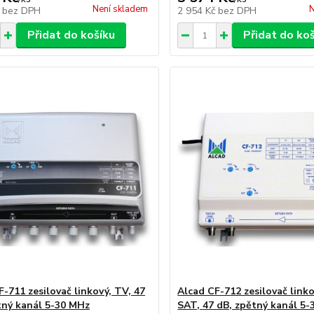
Není skladem
N
č
bez DPH
2 954 Kč
bez DPH
Přidat do košíku
Přidat do ko
F-711 zesilovač linkový, TV, 47
Alcad CF-712 zesilovač linko
tný kanál 5-30 MHz
SAT, 47 dB, zpětný kanál 5