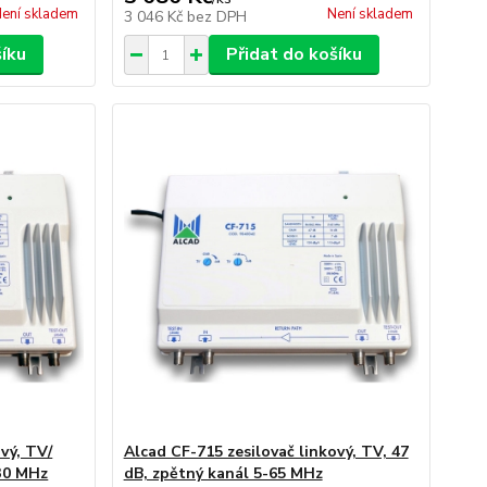
ení skladem
Není skladem
3 046 Kč
bez DPH
šíku
Přidat do košíku
vý, TV/
Alcad CF-715 zesilovač linkový, TV, 47
-30 MHz
dB, zpětný kanál 5-65 MHz