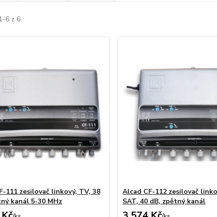
1-6 z 6
F-111 zesilovač linkový, TV, 38
Alcad CF-112 zesilovač linko
tný kanál 5-30 MHz
SAT, 40 dB, zpětný kanál
 Kč
3 574 Kč
/
ks
/
ks