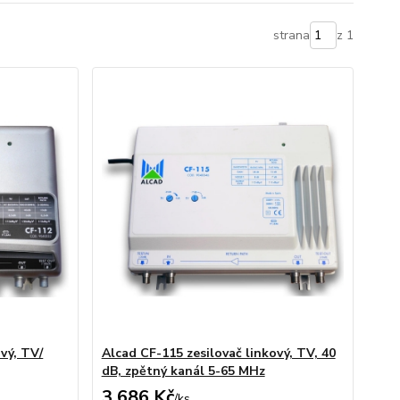
strana
z 1
vý, TV/
Alcad CF-115 zesilovač linkový, TV, 40
dB, zpětný kanál 5-65 MHz
3 686 Kč
/
ks