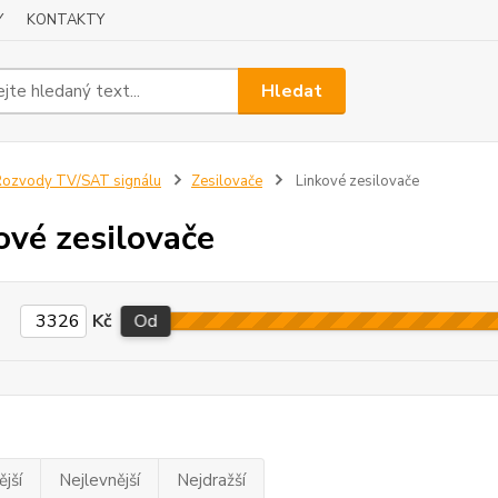
Y
KONTAKTY
Hledat
ozvody TV/SAT signálu
Zesilovače
Linkové zesilovače
ové zesilovače
Kč
Od
jší
Nejlevnější
Nejdražší