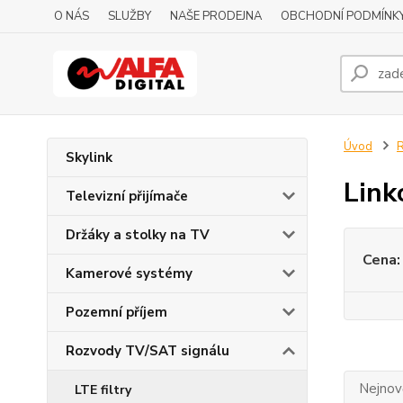
O NÁS
SLUŽBY
NAŠE PRODEJNA
OBCHODNÍ PODMÍNK
Úvod
R
Skylink
Link
Televizní přijímače
Držáky a stolky na TV
Cena:
Kamerové systémy
Pozemní příjem
Rozvody TV/SAT signálu
Nejnově
LTE filtry