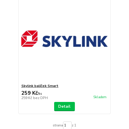
Skylink balíček Smart
259 Kč
/
ks
Skladem
259 Kč
bez DPH
Detail
strana
z 1