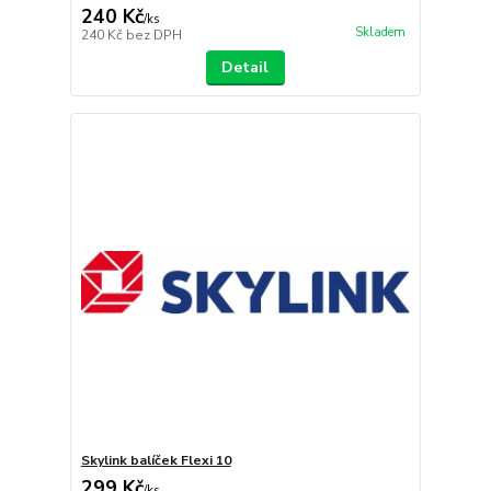
240 Kč
/
ks
Skladem
240 Kč
bez DPH
Detail
Skylink balíček Flexi 10
299 Kč
/
ks