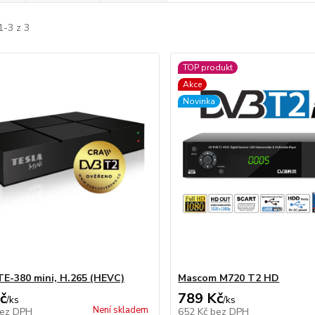
1-3 z 3
TOP produkt
Akce
Novinka
E-380 mini, H.265 (HEVC)
Mascom M720 T2 HD
č
789 Kč
/
ks
/
ks
Není skladem
ez DPH
652 Kč
bez DPH