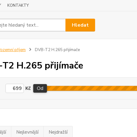
Y
KONTAKTY
Hledat
ozemní příjem
DVB-T2 H.265 přijímače
T2 H.265 přijímače
Kč
Od
jší
Nejlevnější
Nejdražší