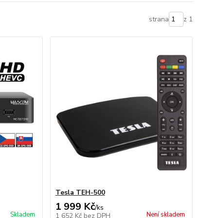
strana
z 1
Tesla TEH-500
1 999 Kč
/
ks
Skladem
Není skladem
1 652 Kč
bez DPH