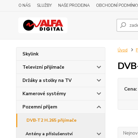
O NÁS
SLUŽBY
NAŠE PRODEJNA
OBCHODNÍ PODMÍNK
Úvod
P
Skylink
DVB-
Televizní přijímače
Držáky a stolky na TV
Cena:
Kamerové systémy
Pozemní příjem
DVB-T2 H.265 přijímače
Nejnově
Antény a příslušenství