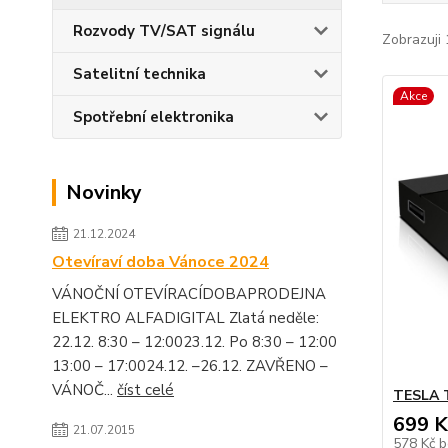
Rozvody TV/SAT signálu
Zobrazuji 
Satelitní technika
Akce
Spotřební elektronika
Novinky
21.12.2024
Otevíraví doba Vánoce 2024
VÁNOČNÍ OTEVÍRACÍDOBAPRODEJNA
ELEKTRO ALFADIGITAL Zlatá neděle:
22.12. 8:30 – 12:0023.12. Po 8:30 – 12:00
13:00 – 17:0024.12. –26.12. ZAVŘENO –
VÁNOČ...
číst celé
TESLA T
699 K
21.07.2015
578 Kč
b