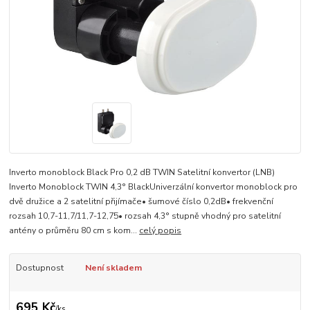
Inverto monoblock Black Pro 0,2 dB TWIN Satelitní konvertor (LNB)
Inverto Monoblock TWIN 4,3° BlackUniverzální konvertor monoblock pro
dvě družice a 2 satelitní přijímače• šumové číslo 0,2dB• frekvenční
rozsah 10,7-11,7/11,7-12,75• rozsah 4,3° stupně vhodný pro satelitní
antény o průměru 80 cm s kom...
celý popis
Dostupnost
Není skladem
695 Kč
/
ks