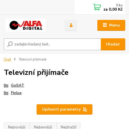
0
ks
za
0,00 Kč
Menu
Hledat
Úvod
Televizní přijímače
Televizní přijímače
GoSAT
Finlux
Upřesnit parametry
Nejnovější
Nejlevnější
Nejdražší