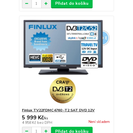
Přidat do košíku
Finlux TV22FDMC4760 -T2 SAT DVD 12V
5 999 Kč
/
ks
Není skladem
4 958 Kč
bez DPH
Přidat do košíku