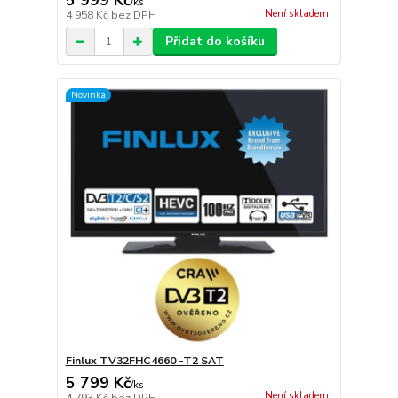
5 999 Kč
/
ks
Není skladem
4 958 Kč
bez DPH
Přidat do košíku
Novinka
Finlux TV32FHC4660 -T2 SAT
5 799 Kč
/
ks
Není skladem
4 793 Kč
bez DPH