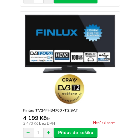
Finlux TV24FHB4760 -T2 SAT
4 199 Kč
/
ks
Není skladem
3 470 Kč
bez DPH
Přidat do košíku