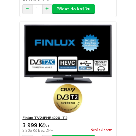
Přidat do košíku
Finlux TV24FHB4220 -T2
3 999 Kč
/
ks
Není skladem
3 305 Kč
bez DPH