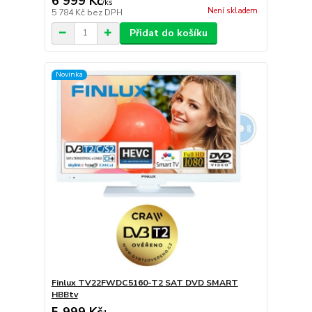
6 999 Kč
/
ks
Není skladem
5 784 Kč
bez DPH
Přidat do košíku
Novinka
Finlux TV22FWDC5160-T2 SAT DVD SMART
HBBtv