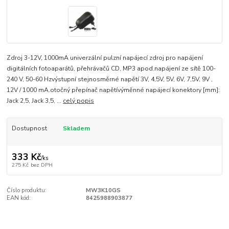
Zdroj 3-12V, 1000mA univerzální pulzní napájecí zdroj pro napájení
digitálních fotoaparátů, přehrávačů CD, MP3 apod.napájení ze sítě 100-
240 V, 50-60 Hzvýstupní stejnosměrné napětí 3V, 4,5V, 5V, 6V, 7,5V, 9V ,
12V / 1000 mA.otočný přepínač napětívýměnné napájecí konektory [mm]:
Jack 2,5, Jack 3,5, ...
celý popis
Dostupnost
Skladem
333 Kč
/
ks
275 Kč
bez DPH
Číslo produktu:
MW3K10GS
EAN kód:
8425988903877