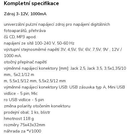
Kompletní specifikace
Zdroj 3-12V, 1000mA
univerzální pulzní napájecí zdroj pro napájení digitálních
fotoaparátů, přehráva
čů CD, MP3 apod.
napájení ze sítě 100-240 V, 50-60 Hz
výstupní stejnosměrné napětí 3V, 4,5V, 5V, 6V, 7,5V, 9V , 12V /
1000 mA.
otočný přepínač napětí
výměnné napájecí konektory [mm]: Jack 2,5, Jack 3,5, 3,5x1,35/10
mm,, 5x2,1/12 m
m, 5,5x1,5/12 mm, 5,5x2,5/12 mm
výměnné napájecí konektory USB: USB zásuvka typ A, Mini USB
vidlice - 5 pin, Mic
ro USB vidlice - 5 pin
změna polarity otočením konektoru
prodejní obal: 1 ks, blistr
hmotnost 118 g
rozměry 75x43x32mm
náhrada za *V1000