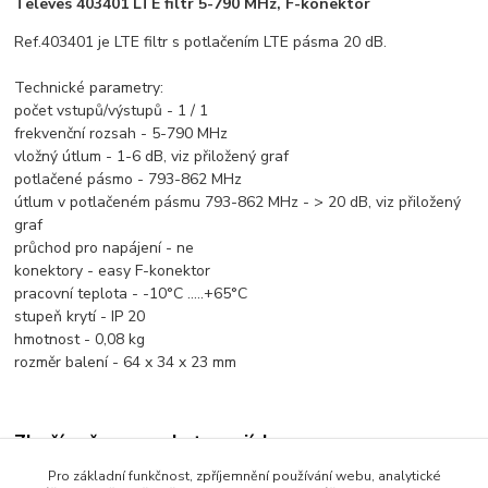
Televes 403401 LTE filtr 5-790 MHz, F-konektor
Ref.403401 je LTE filtr s potlačením LTE pásma 20 dB.
Technické parametry:
počet vstupů/výstupů - 1 / 1
frekvenční rozsah - 5-790 MHz
vložný útlum - 1-6 dB, viz přiložený graf
potlačené pásmo - 793-862 MHz
útlum v potlačeném pásmu 793-862 MHz - > 20 dB, viz přiložený
graf
průchod pro napájení - ne
konektory - easy F-konektor
pracovní teplota - -10°C .....+65°C
stupeň krytí - IP 20
hmotnost - 0,08 kg
rozměr balení - 64 x 34 x 23 mm
Zboží zařazeno v kategoriích
Pro základní funkčnost, zpříjemnění používání webu, analytické
Rozvody TV/SAT signálu