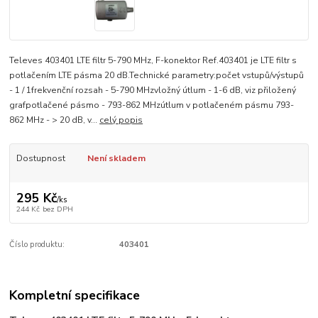
Televes 403401 LTE filtr 5-790 MHz, F-konektor Ref.403401 je LTE filtr s
potlačením LTE pásma 20 dB.Technické parametry:počet vstupů/výstupů
- 1 / 1frekvenční rozsah - 5-790 MHzvložný útlum - 1-6 dB, viz přiložený
grafpotlačené pásmo - 793-862 MHzútlum v potlačeném pásmu 793-
862 MHz - > 20 dB, v...
celý popis
Dostupnost
Není skladem
295 Kč
/
ks
244 Kč
bez DPH
Číslo produktu:
403401
Kompletní specifikace