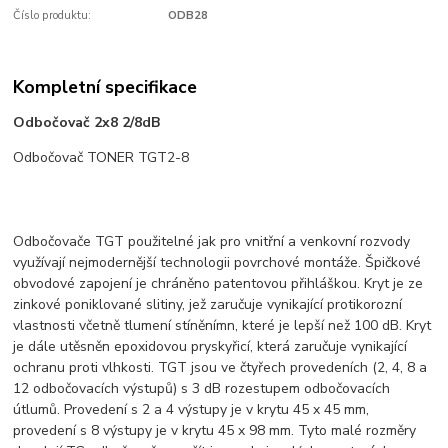
Číslo produktu:
ODB28
Kompletní specifikace
Odbočovač 2x8 2/8dB
Odbočovač TONER TGT2-8
Odbočovače TGT použitelné jak pro vnitřní a venkovní rozvody
využívají nejmodernější technologii povrchové montáže. Špičkové
obvodové zapojení je chráněno patentovou přihláškou. Kryt je ze
zinkové poniklované slitiny, jež zaručuje vynikající protikorozní
vlastnosti včetně tlumení stíněnímn, které je lepší než 100 dB. Kryt
je dále utěsněn epoxidovou pryskyřicí, která zaručuje vynikající
ochranu proti vlhkosti. TGT jsou ve čtyřech provedeních (2, 4, 8 a
12 odbočovacích výstupů) s 3 dB rozestupem odbočovacích
útlumů. Provedení s 2 a 4 výstupy je v krytu 45 x 45 mm,
provedení s 8 výstupy je v krytu 45 x 98 mm. Tyto malé rozměry