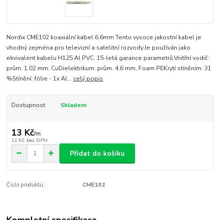
Nordix CME102 koaxiální kabel 6,6mm Tento vysoce jakostní kabel je
vhodný zejména pro televizní a satelitní rozvody.Je používán jako
ekvivalent kabelu H125 Al PVC. 15-letá garance parametrů.Vnitřní vodič:
prům. 1.02 mm, CuDielektrikum: prům. 4.6 mm, Foam PEKrytí stíněním: 31
%Stínění: fólie - 1x Al...
celý popis
Dostupnost
Skladem
13 Kč
/
m
11 Kč
bez DPH
Přidat do košíku
Číslo produktu:
CME102
Kompletní specifikace