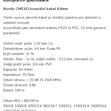
Nordix CME102 koaxiální kabel 6,6mm
Tento vysoce jakostní kabel je vhodný zejména pro televizní a
satelitní rozvody.
Je používán jako ekvivalent kabelu H125 Al PVC. 15-letá garance
parametrů.
Vnitřní vodič: prům. 1.02 mm, Cu
Dielektrikum: prům. 4.6 mm, Foam PE
Krytí stíněním: 31 %
Stínění: fólie - 1x Al, vnější vodiče - 0.13 mm, cínované Cu
Vnější plášť: prům. 6.6 mm, PVC
Kapacita: 54 nF/km
Impedance: 75 Ohm
Útlum odrazu: > 20 dB (5-2500 MHz)
Činitel zkrácení: 0,84
Balení: 100 m
Útlum MHz / dB/100 m:
55/4.8, 100/6.8, 450/13.6, 862/19.7, 1000/21, 1350/24.9, 1500/26.4,