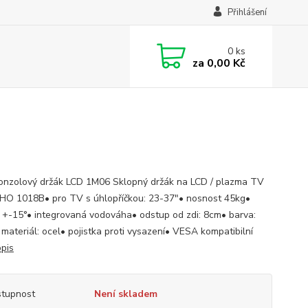
Přihlášení
0
ks
za
0,00 Kč
onzolový držák LCD 1M06 Sklopný držák na LCD / plazma TV
SHO 1018B• pro TV s úhlopříčkou: 23-37"• nosnost 45kg•
 +-15°• integrovaná vodováha• odstup od zdi: 8cm• barva:
 materiál: ocel• pojistka proti vysazení• VESA kompatibilní
opis
tupnost
Není skladem