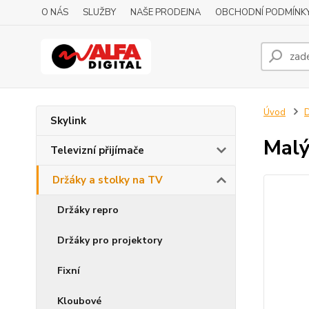
O NÁS
SLUŽBY
NAŠE PRODEJNA
OBCHODNÍ PODMÍNK
Úvod
D
Skylink
Malý
Televizní přijímače
Držáky a stolky na TV
Držáky repro
Držáky pro projektory
Fixní
Kloubové