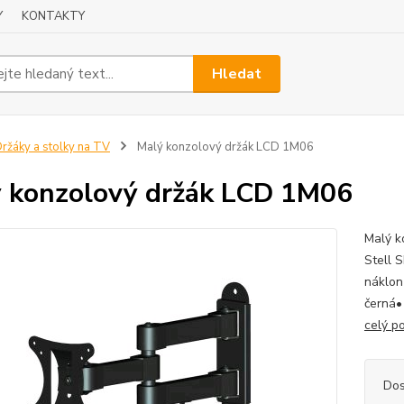
Y
KONTAKTY
Hledat
ržáky a stolky na TV
Malý konzolový držák LCD 1M06
 konzolový držák LCD 1M06
Malý k
Stell 
náklon
černá•
celý p
Dos