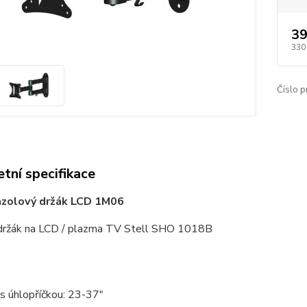
39
330
Číslo p
tní specifikace
nzolový držák LCD 1M06
držák na LCD / plazma TV Stell SHO 1018B
s úhlopříčkou: 23-37"