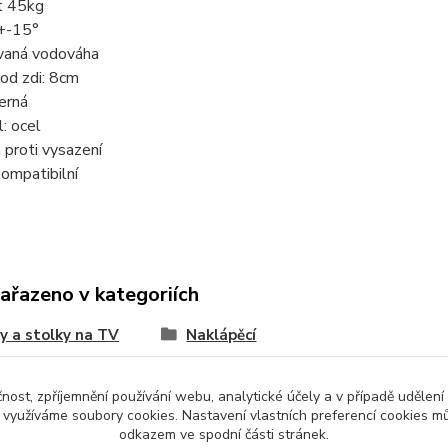
t 45kg
 +-15°
ovaná vodováha
od zdi: 8cm
černá
l: ocel
a proti vysazení
ompatibilní
zařazeno v kategoriích
y a stolky na TV
Naklápěcí
čnost, zpříjemnění používání webu, analytické účely a v případě udělení
y využíváme soubory cookies. Nastavení vlastních preferencí cookies mů
odkazem ve spodní části stránek.