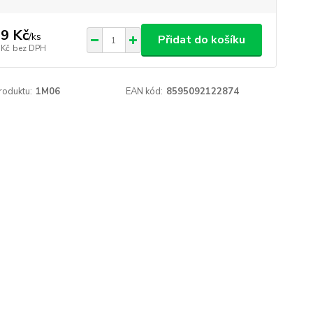
9 Kč
/
ks
Přidat do košíku
 Kč
bez DPH
roduktu:
1M06
EAN kód:
8595092122874