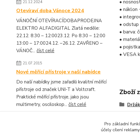
• nosnos
21.12.2024
• náklon
Otevíraví doba Vánoce 2024
• integr
VÁNOČNÍ OTEVÍRACÍDOBAPRODEJNA
• odstup 
ELEKTRO ALFADIGITAL Zlatá neděle:
• barva: 
22.12. 8:30 – 12:0023.12. Po 8:30 – 12:00
• materiá
13:00 – 17:0024.12. –26.12. ZAVŘENO –
• pojistk
VÁNOČ...
číst celé
• VESA k
21.07.2015
Nové měřící přístroje v naší nabídce
Do naší nabídky jsme zařadili kvalitní měřící
přístroje od značek UNI-T a Voltcraft.
Zboží 
Praktické měřící přístroje, jako jsou
multimetry, osciloskop...
číst celé
Držák
Zobrazit všechny novinky
Pro základní funk
účely cílení reklam