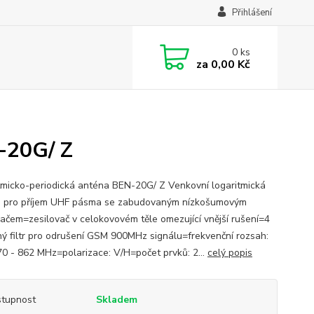
Přihlášení
0
ks
za
0,00 Kč
-20G/ Z
tmicko-periodická anténa BEN-20G/ Z Venkovní logaritmická
 pro příjem UHF pásma se zabudovaným nízkošumovým
vačem=zesilovač v celokovovém těle omezující vnější rušení=4
ý filtr pro odrušení GSM 900MHz signálu=frekvenční rozsah:
0 - 862 MHz=polarizace: V/H=počet prvků: 2...
celý popis
tupnost
Skladem