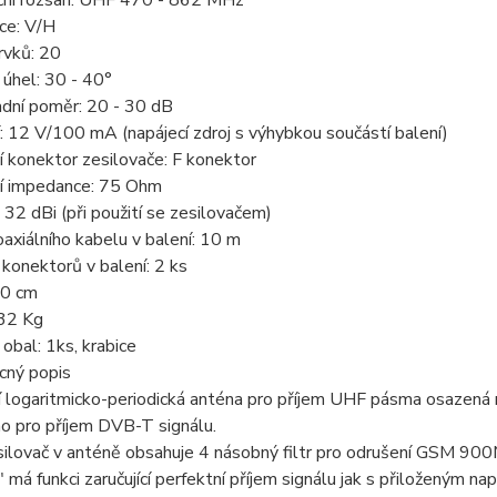
ce: V/H
rvků: 20
í úhel: 30 - 40°
dní poměr: 20 - 30 dB
: 12 V/100 mA (napájecí zdroj s výhybkou součástí balení)
 konektor zesilovače: F konektor
í impedance: 75 Ohm
: 32 dBi (při použití se zesilovačem)
axiálního kabelu v balení: 10 m
konektorů v balení: 2 ks
40 cm
,32 Kg
 obal: 1ks, krabice
ný popis
 logaritmicko-periodická anténa pro příjem UHF pásma osazená
o pro příjem DVB-T signálu.
lovač v anténě obsahuje 4 násobný filtr pro odrušení GSM 900M
 má funkci zaručující perfektní příjem signálu jak s přiloženým na