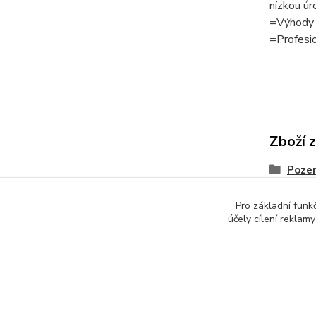
nízkou úr
=Výhody 
=Profesio
Zboží 
Pozem
Pro základní funk
účely cílení reklam