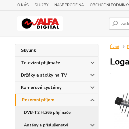
O NÁS
SLUŽBY
NAŠE PRODEJNA
OBCHODNÍ PODMÍNK
Úvod
P
Skylink
Loga
Televizní přijímače
Držáky a stolky na TV
Kamerové systémy
Pozemní příjem
DVB-T2 H.265 přijímače
Antény a příslušenství