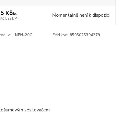
5 Kč
/
ks
Momentálně není k dispozici
 Kč
bez DPH
roduktu:
NEN-20G
EAN kód:
8595025394279
ízkošumovým zesilovačem