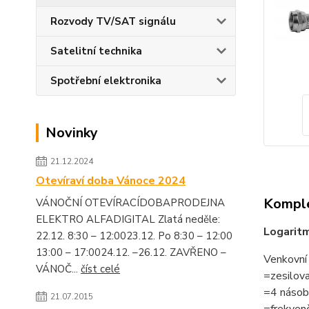
Rozvody TV/SAT signálu
Satelitní technika
Spotřební elektronika
Novinky
21.12.2024
Otevíraví doba Vánoce 2024
Komple
VÁNOČNÍ OTEVÍRACÍDOBAPRODEJNA
ELEKTRO ALFADIGITAL Zlatá neděle:
Logarit
22.12. 8:30 – 12:0023.12. Po 8:30 – 12:00
13:00 – 17:0024.12. –26.12. ZAVŘENO –
Venkovní
VÁNOČ...
číst celé
=zesilova
=4 násob
21.07.2015
=frekven