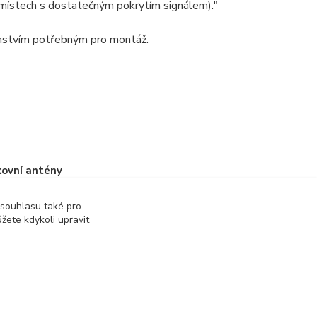
 v místech s dostatečným pokrytím signálem)."
enstvím potřebným pro montáž.
ovní antény
 souhlasu také pro
žete kdykoli upravit
Vytvořeno na
Eshop-rychle.cz