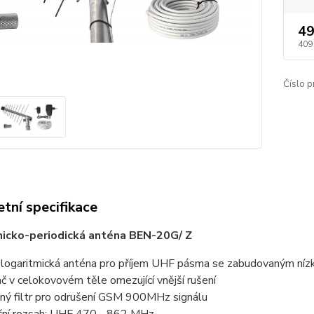
49
409
Číslo p
tní specifikace
micko-periodická anténa BEN-20G/ Z
 logaritmická anténa pro příjem UHF pásma se zabudovaným n
č v celokovovém těle omezující vnější rušení
ný filtr pro odrušení GSM 900MHz signálu
ční rozsah: UHF 470 - 862 MHz