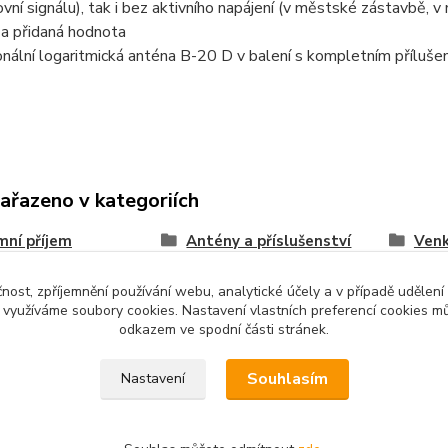
ovní signálu), tak i bez aktivního napájení (v městské zástavbě,
a přidaná hodnota
nální logaritmická anténa B-20 D v balení s kompletním příluš
zařazeno v kategoriích
ní příjem
Antény a příslušenství
Venk
čnost, zpříjemnění používání webu, analytické účely a v případě udělení
y využíváme soubory cookies. Nastavení vlastních preferencí cookies mů
odkazem ve spodní části stránek.
Souhlasím
Nastavení