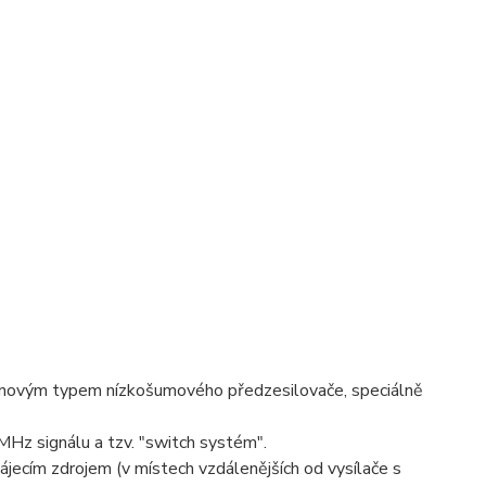
 novým typem nízkošumového předzesilovače, speciálně
Hz signálu a tzv. "switch systém".
pájecím zdrojem (v místech vzdálenějších od vysílače s