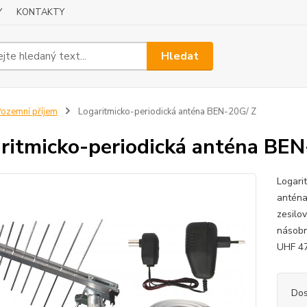
Y
KONTAKTY
Hledat
ozemní příjem
Logaritmicko-periodická anténa BEN-20G/ Z
ritmicko-periodická anténa BEN
Logari
anténa
zesilo
násobn
UHF 47
Dos