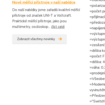
Nové měřící přístroje v naší nabídce
=polariza
Do naší nabídky jsme zařadili kvalitní měřící
=počet p
přístroje od značek UNI-T a Voltcraft.
=přijímac
Praktické měřící přístroje, jako jsou
=předoza
multimetry, osciloskop...
číst celé
=napájení
=výstupní
=výstupn
Zobrazit všechny novinky
=zesílení
=délka ko
=počet F 
=délka: 
=váha: 0
=prodejní
=Všeobec
=Moderní
vyvinutéh
=Předzesi
="Switch"