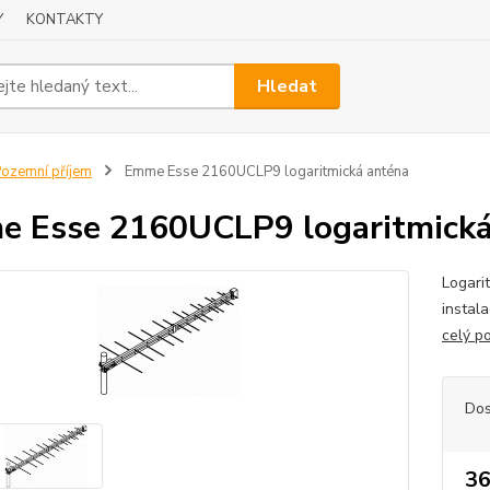
Y
KONTAKTY
Hledat
ozemní příjem
Emme Esse 2160UCLP9 logaritmická anténa
 Esse 2160UCLP9 logaritmická
Logari
instal
celý p
Dos
36