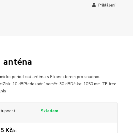
Přihlášení
 anténa
tmicko periodická anténa s F konektorem pro snadnou
aciZisk: 10 dBPředozadní poměr: 30 dBDélka: 1050 mmLTE free
opis
tupnost
Skladem
5 Kč
/
ks