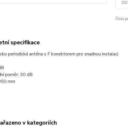
302
Číslo p
tní specifikace
cko periodická anténa s F konektorem pro snadnou instalaci
dB
ní poměr: 30 dB
1050 mm
zařazeno v kategoriích