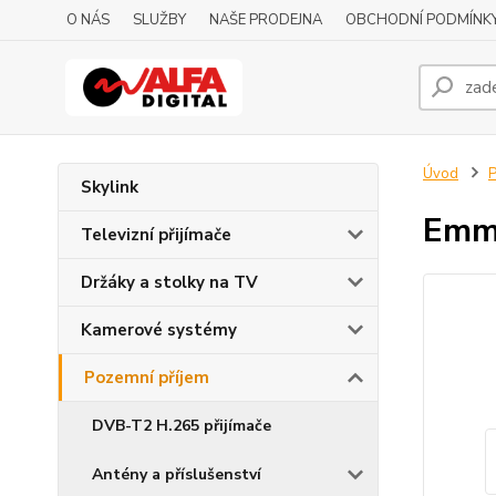
O NÁS
SLUŽBY
NAŠE PRODEJNA
OBCHODNÍ PODMÍNK
Úvod
P
Skylink
Emme
Televizní přijímače
Držáky a stolky na TV
Kamerové systémy
Pozemní příjem
DVB-T2 H.265 přijímače
Antény a příslušenství