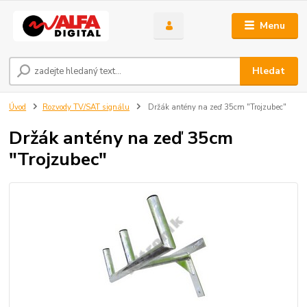
Menu
Hledat
Úvod
Rozvody TV/SAT signálu
Držák antény na zeď 35cm "Trojzubec"
Držák antény na zeď 35cm
"Trojzubec"