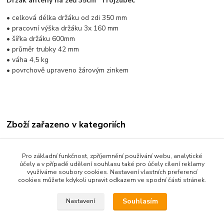
Držák antény na zeď 35cm "Trojzubec"
• celková délka držáku od zdi 350 mm
• pracovní výška držáku 3x 160 mm
• šířka držáku 600mm
• průměr trubky 42 mm
• váha 4,5 kg
• povrchově upraveno žárovým zinkem
Zboží zařazeno v kategoriích
Rozvody TV/SAT signálu
Pro základní funkčnost, zpříjemnění používání webu, analytické
Stožáry a držáky
účely a v případě udělení souhlasu také pro účely cílení reklamy
využíváme soubory cookies. Nastavení vlastních preferencí
Držáky na zeď
cookies můžete kdykoli upravit odkazem ve spodní části stránek.
Souhlasím
Nastavení