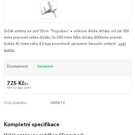
Držák antény na zeď 35cm "Trojzubec" • celková délka držáku od zdi 350
mm• pracovní výška držáku 3x 160 mm• šířka držáku 600mm• průměr
trubky 42 mm• váha 4,5 kg• povrchově upraveno žárovým zinkem
celý
popis
Dostupnost
Skladem
725 Kč
/
ks
599 Kč
bez DPH
Číslo produktu:
DR35TZ
Kompletní specifikace