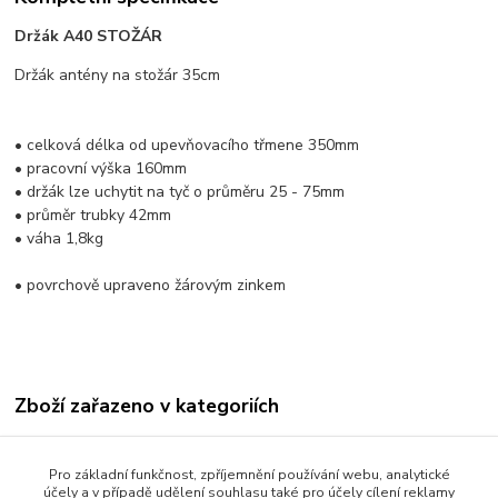
Držák A40 STOŽÁR
Držák antény na stožár 35cm
• celková délka od upevňovacího třmene 350mm
• pracovní výška 160mm
• držák lze uchytit na tyč o průměru 25 - 75mm
• průměr trubky 42mm
• váha 1,8kg
• povrchově upraveno žárovým zinkem
Zboží zařazeno v kategoriích
Rozvody TV/SAT signálu
Pro základní funkčnost, zpříjemnění používání webu, analytické
Stožáry a držáky
účely a v případě udělení souhlasu také pro účely cílení reklamy