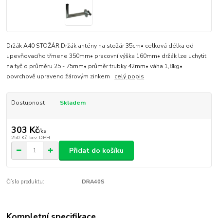
Držák A40 STOŽÁR Držák antény na stožár 35cm• celková délka od
upevňovacího třmene 350mm• pracovní výška 160mm• držák lze uchytit
na tyč o průměru 25 - 75mm• průměr trubky 42mm• váha 1,8kg•
povrchově upraveno žárovým zinkem
celý popis
Dostupnost
Skladem
303 Kč
/
ks
250 Kč
bez DPH
Přidat do košíku
Číslo produktu:
DRA40S
Kompletní specifikace