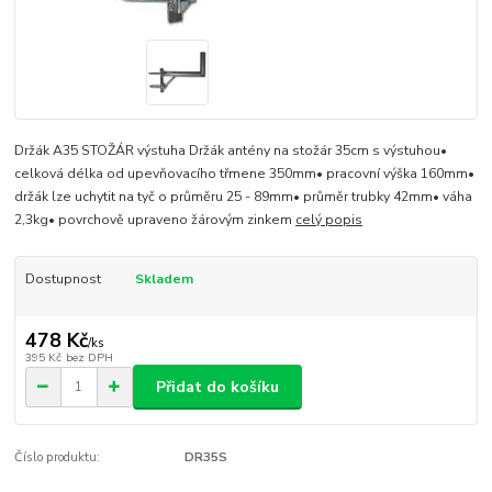
Držák A35 STOŽÁR výstuha Držák antény na stožár 35cm s výstuhou•
celková délka od upevňovacího třmene 350mm• pracovní výška 160mm•
držák lze uchytit na tyč o průměru 25 - 89mm• průměr trubky 42mm• váha
2,3kg• povrchově upraveno žárovým zinkem
celý popis
Dostupnost
Skladem
478 Kč
/
ks
395 Kč
bez DPH
Přidat do košíku
Číslo produktu:
DR35S