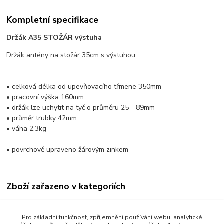
Kompletní specifikace
Držák A35 STOŽÁR výstuha
Držák antény na stožár 35cm s výstuhou
• celková délka od upevňovacího třmene 350mm
• pracovní výška 160mm
• držák lze uchytit na tyč o průměru 25 - 89mm
• průměr trubky 42mm
• váha 2,3kg
• povrchově upraveno žárovým zinkem
Zboží zařazeno v kategoriích
Rozvody TV/SAT signálu
Pro základní funkčnost, zpříjemnění používání webu, analytické
Stožáry a držáky