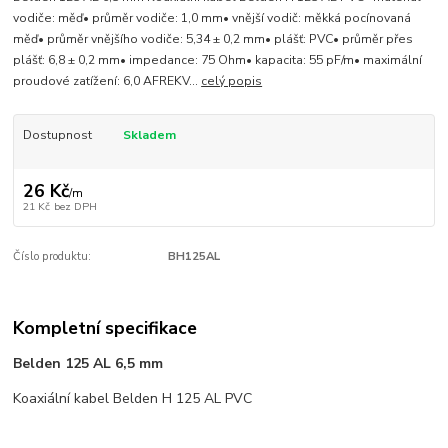
vodiče: měď• průměr vodiče: 1,0 mm• vnější vodič: měkká pocínovaná
měď• průměr vnějšího vodiče: 5,34 ± 0,2 mm• plášť: PVC• průměr přes
plášť: 6,8 ± 0,2 mm• impedance: 75 Ohm• kapacita: 55 pF/m• maximální
proudové zatížení: 6,0 AFREKV...
celý popis
Dostupnost
Skladem
26 Kč
/
m
21 Kč
bez DPH
Číslo produktu:
BH125AL
Kompletní specifikace
Belden 125 AL 6,5 mm
Koaxiální kabel Belden H 125 AL PVC