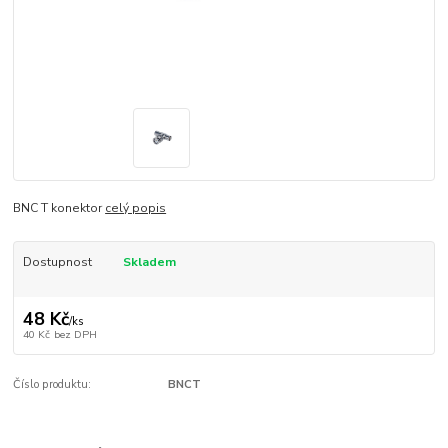
BNC T konektor
celý popis
Dostupnost
Skladem
48 Kč
/
ks
40 Kč
bez DPH
Číslo produktu:
BNCT