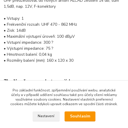
UHF předzesilovač do nových antén ALCAD zesílení 14 dB, šum
1,5dB, nap. 12V, F-konektory
• Vstupy: 1
• Frekvenční rozsah: UHF 470 - 862 MHz
• Zisk: 14dB
• Maximální výstupní úroveň: 100 dBµV
• Vstupní impedance: 300 ?
• Výstupní impedance: 75 ?
• Hmotnost balení: 0,04 kg
• Rozměry balení (mm): 160 x 120 x 30
Zboží zařazeno v kategoriích
Pro základní funkčnost, zpříjemnění používání webu, analytické
Pozemní příjem
účely a v případě udělení souhlasu také pro účely cílení reklamy
využíváme soubory cookies. Nastavení vlastních preferencí
Antény a příslušenství
cookies můžete kdykoli upravit odkazem ve spodní části stránek.
Souhlasím
Nastavení