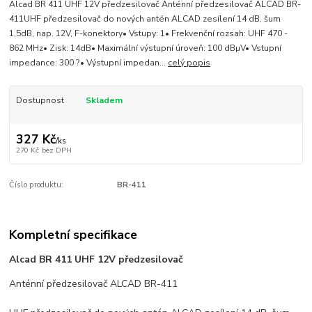
Alcad BR 411 UHF 12V předzesilovač Anténní předzesilovač ALCAD BR-
411UHF předzesilovač do nových antén ALCAD zesílení 14 dB, šum
1,5dB, nap. 12V, F-konektory• Vstupy: 1• Frekvenční rozsah: UHF 470 -
862 MHz• Zisk: 14dB• Maximální výstupní úroveň: 100 dBµV• Vstupní
impedance: 300 ?• Výstupní impedan...
celý popis
Dostupnost
Skladem
327 Kč
/
ks
270 Kč
bez DPH
Číslo produktu:
BR-411
Kompletní specifikace
Alcad BR 411 UHF 12V předzesilovač
Anténní předzesilovač ALCAD BR-411